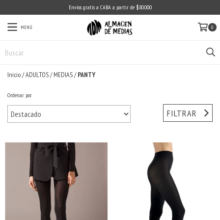
Envíos gratis a CABA a partir de $80.000
MENÚ
0
Inicio
/
ADULTOS
/
MEDIAS
/
PANTY
Ordenar por
FILTRAR