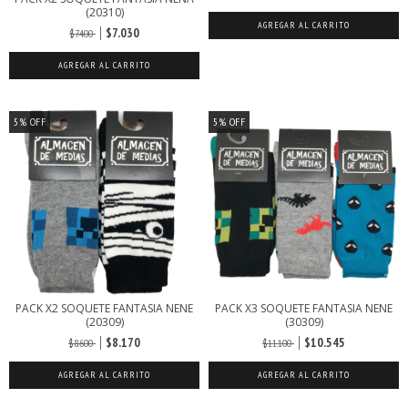
(20310)
AGREGAR AL CARRITO
$7.030
$7.400
AGREGAR AL CARRITO
5
%
OFF
5
%
OFF
PACK X2 SOQUETE FANTASIA NENE
PACK X3 SOQUETE FANTASIA NENE
(20309)
(30309)
$8.170
$10.545
$8.600
$11.100
AGREGAR AL CARRITO
AGREGAR AL CARRITO