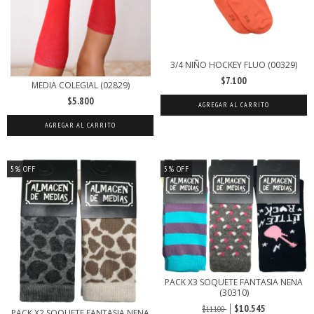
3/4 NIÑO HOCKEY FLUO (00329)
$7.100
MEDIA COLEGIAL (02829)
$5.800
AGREGAR AL CARRITO
AGREGAR AL CARRITO
5
%
OFF
5
%
OFF
PACK X3 SOQUETE FANTASIA NENA
(30310)
$10.545
$11.100
PACK X2 SOQUETE FANTASIA NENA