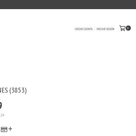
0
CREAR CUENTA
INICIAR SESIÓN
ES (3853)
9
9,58