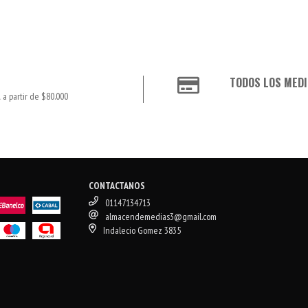
TODOS LOS MEDI
 a partir de $80.000
CONTACTANOS
01147134713
almacendemedias3@gmail.com
Indalecio Gomez 3835