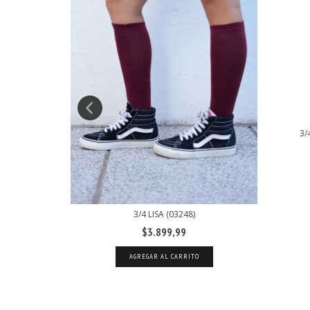
3/
3/4 LISA (03248)
)
$3.899,99
AGREGAR AL CARRITO