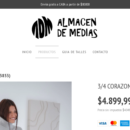
Envíos gratis a CABA a partir de $80.000
INICIO
PRODUCTOS
GUIA DE TALLES
CONTACTO
(3853)
3/4 CORAZON
$4.899,9
Precio sin impuestos
$4.04