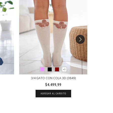
+1
3/
3/4 GATO CON COLA 3D (3849)
$4.499,99
AGREGAR AL CARRITO