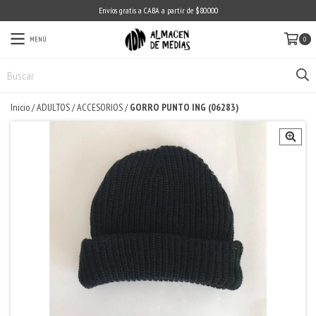
Envíos gratis a CABA a partir de $80.000
MENÚ
0
Inicio
/
ADULTOS
/
ACCESORIOS
/
GORRO PUNTO ING (06283)