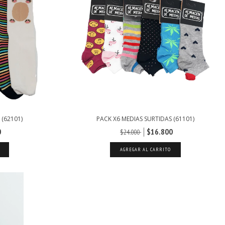
 (62101)
PACK X6 MEDIAS SURTIDAS (61101)
0
$16.800
$24.000
AGREGAR AL CARRITO