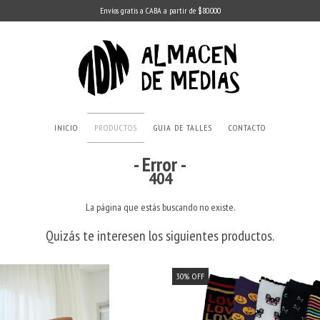
Envíos gratis a CABA a partir de $80.000
INICIO
PRODUCTOS
GUIA DE TALLES
CONTACTO
- Error -
404
La página que estás buscando no existe.
Quizás te interesen los siguientes productos.
30
%
OFF