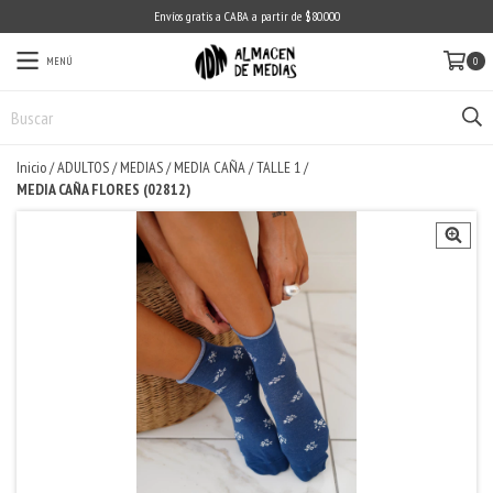
Envíos gratis a CABA a partir de $80.000
MENÚ
0
Inicio
/
ADULTOS
/
MEDIAS
/
MEDIA CAÑA
/
TALLE 1
/
MEDIA CAÑA FLORES (02812)