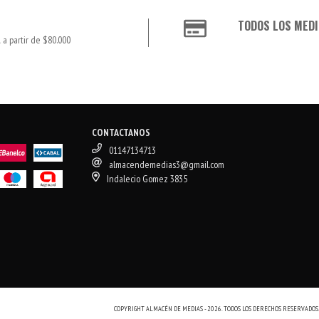
TODOS LOS MEDI
 a partir de $80.000
CONTACTANOS
01147134713
almacendemedias3@gmail.com
Indalecio Gomez 3835
COPYRIGHT ALMACÉN DE MEDIAS - 2026. TODOS LOS DERECHOS RESERVADOS