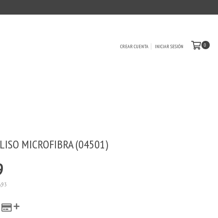
0
CREAR CUENTA
INICIAR SESIÓN
LISO MICROFIBRA (04501)
9
6,93