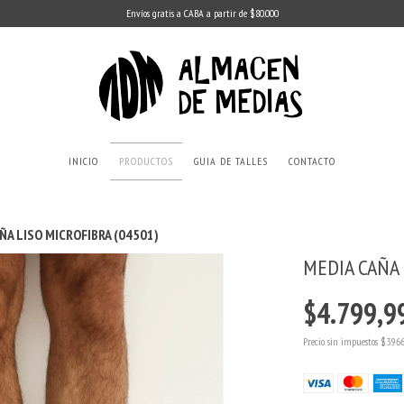
Envíos gratis a CABA a partir de $80.000
INICIO
PRODUCTOS
GUIA DE TALLES
CONTACTO
ÑA LISO MICROFIBRA (04501)
MEDIA CAÑA 
$4.799,9
Precio sin impuestos
$3.96