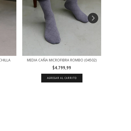
MEDIA
CHILLA
MEDIA CAÑA MICROFIBRA ROMBO (04502)
$4.799,99
AGREGAR AL CARRITO