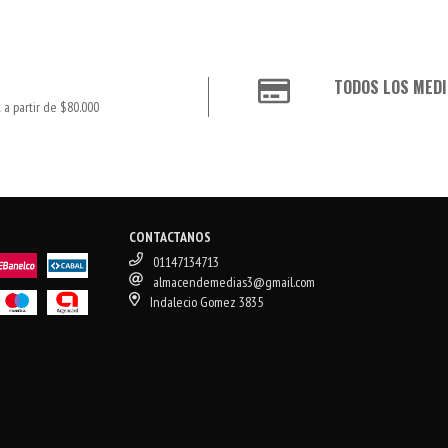
TODOS LOS MEDI
 a partir de $80.000
CONTACTANOS
01147134713
almacendemedias3@gmail.com
Indalecio Gomez 3835