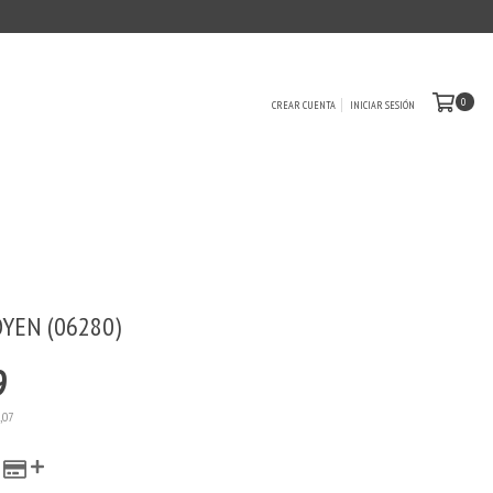
0
CREAR CUENTA
INICIAR SESIÓN
YEN (06280)
9
,07