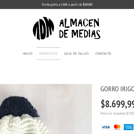
Envíos gratis a CABA a partir de $80.000
INICIO
PRODUCTOS
GUIA DE TALLES
CONTACTO
GORRO IRIGO
$8.699,9
Precio sin impuestos
$7.190